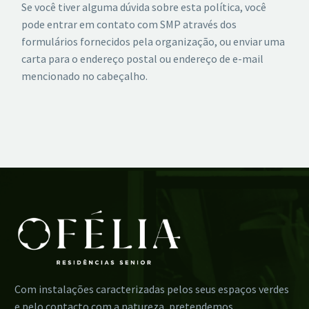
Se você tiver alguma dúvida sobre esta política, você
pode entrar em contato com SMP através dos
formulários fornecidos pela organização, ou enviar uma
carta para o endereço postal ou endereço de e-mail
mencionado no cabeçalho.
Com instalações caracterizadas pelos seus espaços verdes
e pelo contacto com a natureza, pretendemos